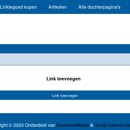
Linktegoed kopen
Artikelen
Alle dochterpagina's
Link toevoegen
Link toevoegen
ight © 2023 Onderdeel van
BaakmanMedia
&
Vrolijk Internet S