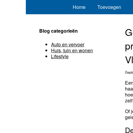
Home
Toevoegen
G
Blog categorieën
p
Auto en vervoer
Huis, tuin en wonen
V
Lifestyle
Gepla
Een
haa
hoe
zel
Of 
gel
De