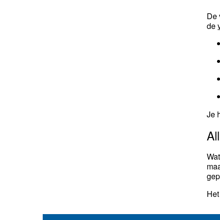
De 
de
Je 
Al
Wat 
maa
gep
Het