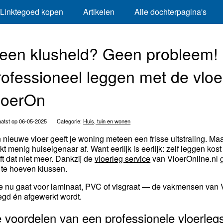
Linktegoed kopen
Artikelen
Alle dochterpagina's
een klusheld? Geen probleem! L
rofessioneel leggen met de vloe
loerOn
atst op 06-05-2025
Categorie:
Huis, tuin en wonen
 nieuwe vloer geeft je woning meteen een frisse uitstraling. Maa
kt menig huiseigenaar af. Want eerlijk is eerlijk: zelf leggen kos
ft dat niet meer. Dankzij de
vloerleg service
van VloerOnline.nl g
f te hoeven klussen.
je nu gaat voor laminaat, PVC of visgraat — de vakmensen van Vl
egd én afgewerkt wordt.
 voordelen van een professionele vloerleg