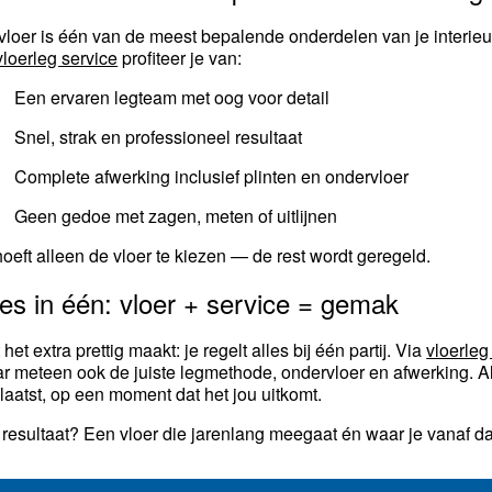
vloer is één van de meest bepalende onderdelen van je interieur. Da
vloerleg service
profiteer je van:
Een ervaren legteam met oog voor detail
Snel, strak en professioneel resultaat
Complete afwerking inclusief plinten en ondervloer
Geen gedoe met zagen, meten of uitlijnen
hoeft alleen de vloer te kiezen — de rest wordt geregeld.
les in één: vloer + service = gemak
het extra prettig maakt: je regelt alles bij één partij. Via
vloerleg
r meteen ook de juiste legmethode, ondervloer en afwerking. Al
laatst, op een moment dat het jou uitkomt.
 resultaat? Een vloer die jarenlang meegaat én waar je vanaf d